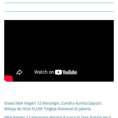
Siswa SMA Negeri 12 Merangin, Candra Kurnia Saputri,
Melaju ke Final FLS3N Tingkat Nasional di Jakarta
SMA Negeri 12 Merangin Borong 8 Juara di Dies Natalis ke-3