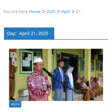
You are here:
Home
2025
April
21
Day:
April 21, 2025
BERITA