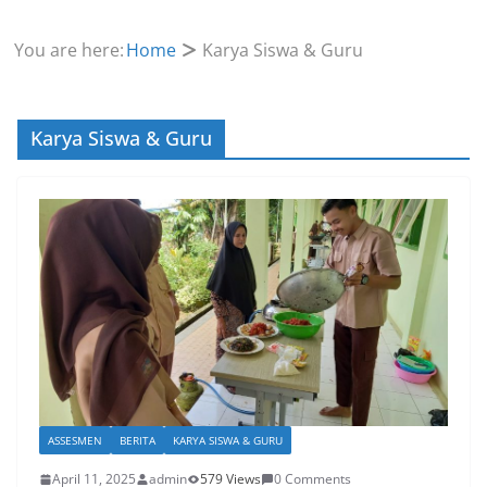
You are here:
Home
Karya Siswa & Guru
Karya Siswa & Guru
ASSESMEN
BERITA
KARYA SISWA & GURU
April 11, 2025
admin
579 Views
0 Comments