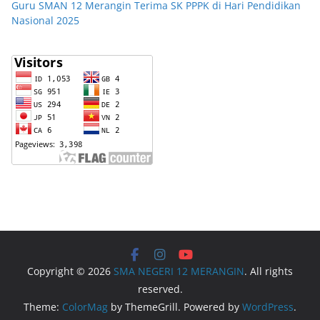
Guru SMAN 12 Merangin Terima SK PPPK di Hari Pendidikan
Nasional 2025
Copyright © 2026
SMA NEGERI 12 MERANGIN
. All rights
reserved.
Theme:
ColorMag
by ThemeGrill. Powered by
WordPress
.