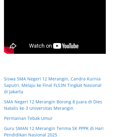
Siswa SMA Negeri 12 Merangin, Candra Kurnia
Saputri, Melaju ke Final FLS3N Tingkat Nasional
di Jakarta
SMA Negeri 12 Merangin Borong 8 Juara di Dies
Natalis ke-3 Universitas Merangin
Permainan Tebak Umur
Guru SMAN 12 Merangin Terima SK PPPK di Hari
Pendidikan Nasional 2025