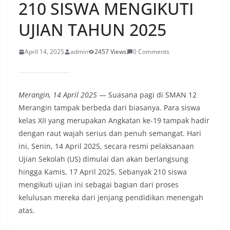
210 SISWA MENGIKUTI
UJIAN TAHUN 2025
April 14, 2025
admin
2457 Views
0 Comments
Merangin, 14 April 2025
— Suasana pagi di SMAN 12
Merangin tampak berbeda dari biasanya. Para siswa
kelas XII yang merupakan Angkatan ke-19 tampak hadir
dengan raut wajah serius dan penuh semangat. Hari
ini, Senin, 14 April 2025, secara resmi pelaksanaan
Ujian Sekolah (US) dimulai dan akan berlangsung
hingga Kamis, 17 April 2025. Sebanyak 210 siswa
mengikuti ujian ini sebagai bagian dari proses
kelulusan mereka dari jenjang pendidikan menengah
atas.