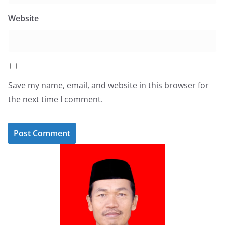
Website
Save my name, email, and website in this browser for
the next time I comment.