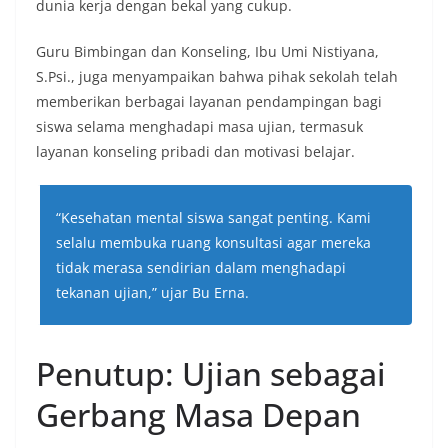
dunia kerja dengan bekal yang cukup.
Guru Bimbingan dan Konseling, Ibu Umi Nistiyana,
S.Psi., juga menyampaikan bahwa pihak sekolah telah
memberikan berbagai layanan pendampingan bagi
siswa selama menghadapi masa ujian, termasuk
layanan konseling pribadi dan motivasi belajar.
“Kesehatan mental siswa sangat penting. Kami
selalu membuka ruang konsultasi agar mereka
tidak merasa sendirian dalam menghadapi
tekanan ujian,” ujar Bu Erna.
Penutup: Ujian sebagai
Gerbang Masa Depan