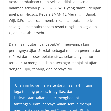
Acara pembukaan Ujian Sekolah dilaksanakan di
halaman sekolah pukul 07.00 WIB, yang diawali dengan
apel pagi khusus. Kepala SMAN 12 Merangin, Bapak
WIJI, S.Pd, hadir dan memberikan sambutan motivasi
sekaligus membuka secara resmi rangkaian kegiatan
Ujian Sekolah tersebut.
Dalam sambutannya, Bapak WIJI menyampaikan
pentingnya Ujian Sekolah sebagai momen penentu dan
refleksi dari proses belajar siswa selama tiga tahun
terakhir. Ia mengingatkan siswa agar menjalani ujian
dengan jujur, tenang, dan percaya diri.
“Ujian ini bukan hanya tentang hasil akhir, tapi
juga tentang proses, integritas, dan
kedewasaan kalian dalam menghadapi
tantangan. Kami percaya kalian semua mampu
memberikan yang terbaik,” ujar Bapak WIJI di