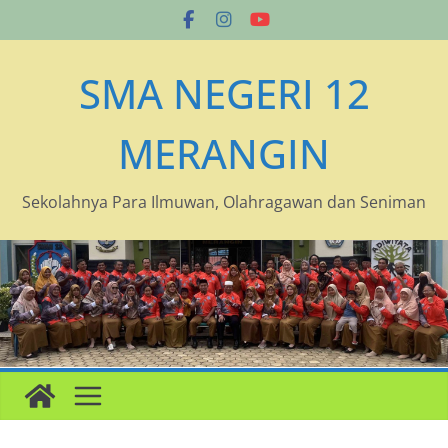
Skip
to
content
SMA NEGERI 12
MERANGIN
Sekolahnya Para Ilmuwan, Olahragawan dan Seniman