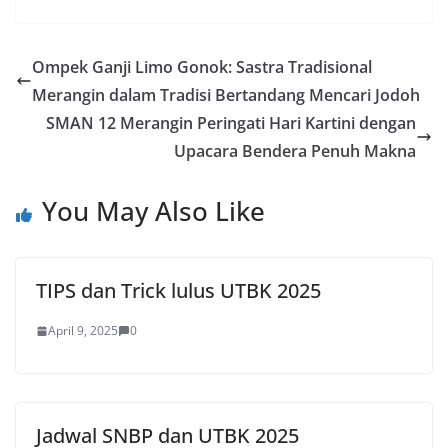
Ompek Ganji Limo Gonok: Sastra Tradisional
Merangin dalam Tradisi Bertandang Mencari Jodoh
SMAN 12 Merangin Peringati Hari Kartini dengan
Upacara Bendera Penuh Makna
You May Also Like
TIPS dan Trick lulus UTBK 2025
April 9, 2025
0
Jadwal SNBP dan UTBK 2025