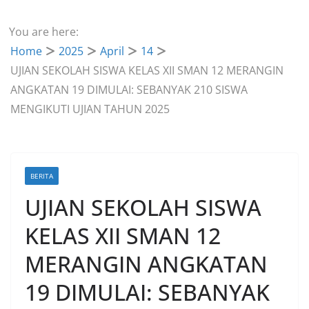
You are here:
Home
2025
April
14
UJIAN SEKOLAH SISWA KELAS XII SMAN 12 MERANGIN
ANGKATAN 19 DIMULAI: SEBANYAK 210 SISWA
MENGIKUTI UJIAN TAHUN 2025
BERITA
UJIAN SEKOLAH SISWA
KELAS XII SMAN 12
MERANGIN ANGKATAN
19 DIMULAI: SEBANYAK