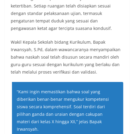
ketertiban. Setiap ruangan telah disiapkan sesuai
dengan standar pelaksanaan ujian, termasuk
pengaturan tempat duduk yang sesuai dan
pengawasan ketat agar tercipta suasana kondusif.
Wakil Kepala Sekolah bidang Kurikulum, Bapak
Irwansyah, S.Pd, dalam wawancaranya menyampaikan
bahwa naskah soal telah disusun secara mandiri oleh
guru-guru sesuai dengan kurikulum yang berlaku dan
telah melalui proses verifikasi dan validasi.
“Kami ingin memastikan bahwa soal yang
diberikan benar-benar mengukur kompetensi
siswa secara komprehensif. Soal terdiri dari
pilihan ganda dan uraian dengan cakupan
materi dari kelas X hingga XII,” jelas Bapak
Irwansyah.