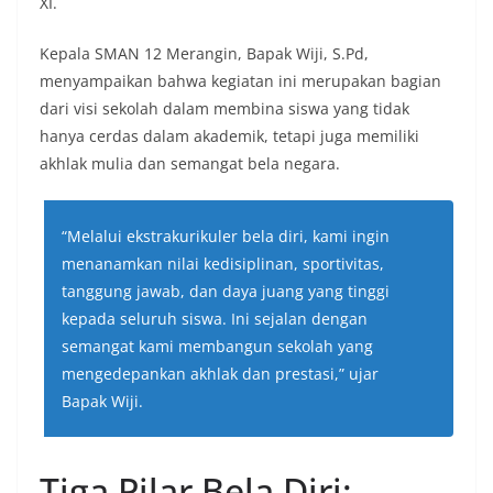
XI.
Kepala SMAN 12 Merangin, Bapak Wiji, S.Pd,
menyampaikan bahwa kegiatan ini merupakan bagian
dari visi sekolah dalam membina siswa yang tidak
hanya cerdas dalam akademik, tetapi juga memiliki
akhlak mulia dan semangat bela negara.
“Melalui ekstrakurikuler bela diri, kami ingin
menanamkan nilai kedisiplinan, sportivitas,
tanggung jawab, dan daya juang yang tinggi
kepada seluruh siswa. Ini sejalan dengan
semangat kami membangun sekolah yang
mengedepankan akhlak dan prestasi,” ujar
Bapak Wiji.
Tiga Pilar Bela Diri: