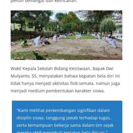
penuh semangat dan kelincahan.
Wakil Kepala Sekolah Bidang Kesiswaan, Bapak Dwi
Mulyanto, SS, menyatakan bahwa kegiatan bela diri ini
tidak hanya menjadi aktivitas fisik semata, namun juga
menjadi medium pembentukan karakter siswa.
“Kami melihat perkembangan signifikan dalam
disiplin siswa, tanggung jawab terhadap tugas,
serta kemampuan bekerja sama dalam tim sejak
mereka aktif mengikuti kegiatan bela diri ini,”