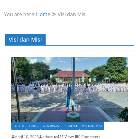
You are here:
Home
Visi dan Misi
Visi dan Misi
BERITA
ESKUL
OLAHRAGA
PRESTASI
VISI DAN MISI
April 10, 2025
admin
425 Views
0 Comments