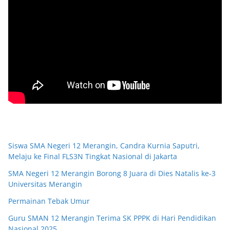
Siswa SMA Negeri 12 Merangin, Candra Kurnia Saputri,
Melaju ke Final FLS3N Tingkat Nasional di Jakarta
SMA Negeri 12 Merangin Borong 8 Juara di Dies Natalis ke-3
Universitas Merangin
Permainan Tebak Umur
Guru SMAN 12 Merangin Terima SK PPPK di Hari Pendidikan
Nasional 2025