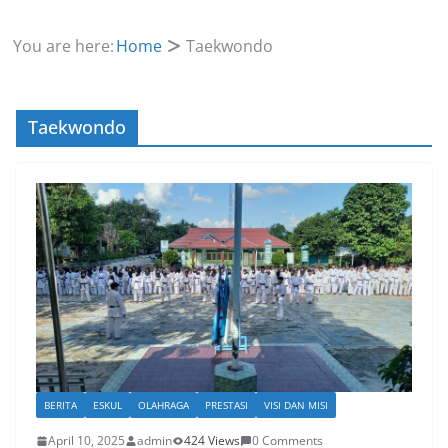
You are here:
Home
Taekwondo
Taekwondo
BERITA
ESKUL
OLAHRAGA
PRESTASI
VISI DAN MISI
April 10, 2025
admin
424 Views
0 Comments