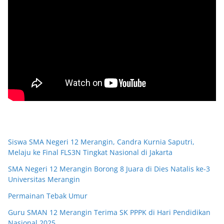
Siswa SMA Negeri 12 Merangin, Candra Kurnia Saputri,
Melaju ke Final FLS3N Tingkat Nasional di Jakarta
SMA Negeri 12 Merangin Borong 8 Juara di Dies Natalis ke-3
Universitas Merangin
Permainan Tebak Umur
Guru SMAN 12 Merangin Terima SK PPPK di Hari Pendidikan
Nasional 2025